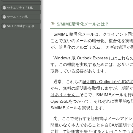
セキュリティ / SSL
ツール / その他
S/MIME暗号化メールとは？
SEO に関連する記事
S/MIME 暗号化メールは、クライアント
ことで互いのメールの暗号化、複合化を実現
が、暗号化のアルゴリズム、 カギの管理が
Windows 版 Outlook Express に
す。この機能を実現するためには、お互い
取得している必要があります。
通常、これらの
証明書はOutlookからI
から、無料の証明書を取得しますが、期間が
はありません。
そこで、S/MIMEメールを
OpenSSLをつかって、それぞれに実用的
S/MIMEメールを実現します。
尚、ここで発行する証明書はメールアドレ
間違いなく本人であることを自CAが証明す
に対して証明書を発 行するということでも