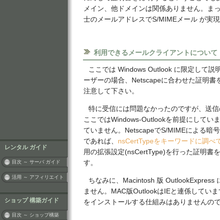
メイン、他ドメインは関係ありません。ま
士のメールアドレスでS/MIMEメール が実
利用できるメールクライアントについて
ここでは Windows Outlook に限定して説
ーザーの場合、Netscapeに合わせた証明
注意して下さい。
特に受信には問題なかったのですが、送信
ここではWindows-Outlookを前提にし
ていません。NetscapeでS/MIMEによる
であれば、
nsCertTypeをキーワードに調
レンタル ガイド
用の拡張設定(nsCertType)を行った証明
目次 ～ サーバ ガイド
す。
活用 ～ アフィリエイト
ちなみに、Macintosh 版 OutlookExp
ません。MAC版OutlookはIEと連係して
ショップ 構築ガイド
をインストールする仕組みはありませんの
目次 ～ ショップ構築