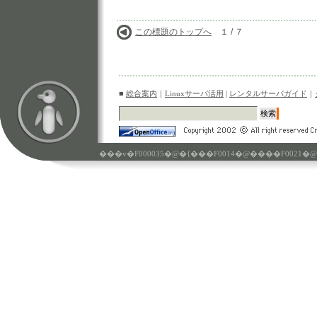
この標題のトップへ
１ / ７
■
総合案内
｜
Linuxサーバ活用
|
レンタルサーバガイド
｜