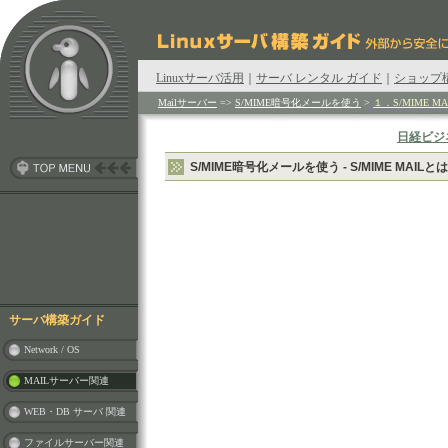
Linuxサーバ活用
｜
サーバ レンタル ガイド
｜
ショップ
Mailサーバー
=>
S/MIME暗号化メールを使う
>
１．S/MIME M
日経ビジ
S/MIME暗号化メールを使う - S/MIME MAILとは
サーバ構築ガイド
Network / OS
MAILサーバー関連
WEB・DB サーバ 関連
ファイルサーバー関連