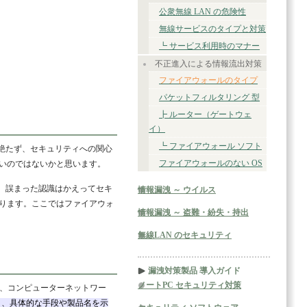
公衆無線 LAN の危険性
無線サービスのタイプと対策
┗ サービス利用時のマナー
不正進入による情報流出対策
ファイアウォールのタイプ
パケットフィルタリング 型
┣ ルーター（ゲートウェ
イ）
┗ ファイアウォール ソフト
絶たず、セキュリティへの関心
ファイアウォールのない OS
いのではないかと思います。
、誤まった認識はかえってセキ
情報漏洩 ～ ウイルス
ります。ここではファイアウォ
情報漏洩 ～ 盗難・紛失・持出
無線LAN のセキュリティ
漏洩対策製品 導入ガイド
ノートPC セキュリティ対策
味で、コンピューターネットワー
り、具体的な手段や製品名を示