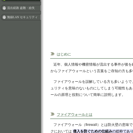
流出経路 盗難・紛失
無線LAN セキュリティ
はじめに
近年、個人情報や機密情報が流出する事件が後を
からファイアウォールという言葉をご存知の方も多
ファイアウォールを誤解している方も多いようで
ュリティを意味のないものにしてしまう可能性もあ
ールの原理と役割について簡単に説明します。
ファイアウォールとは
ファイアウォール（firewall）とは防火壁の意
クにおいては
侵入を防ぐための仕組み
の総称であ