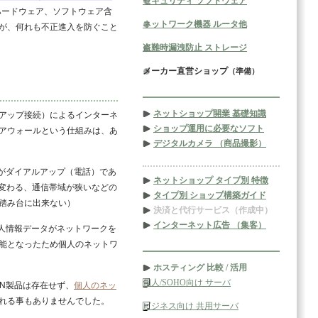
セキュリティ ソフトウェア
ハードウェア、ソフトウェア含
ネットワーク機器 ルータ他
が、何れも不正進入を防ぐこと
盗難時漏洩防止 ストレージ
メーカー直営ショップ
（準備）
ネットショップ開業 基礎知識
ヤルアップ接続）によるインターネ
ショップ運用に必要なソフト
アウォールという仕組みは、あ
デジタルカメラ （商品撮影）
がダイアルアップ（電話）であ
ネットショップ タイプ別 特徴
に変わる、通信帯域が狭いなどの
タイプ別 ショップ構築ガイド
踏み台に出来ない）
決済と代行サービス（作成中）
インターネット広告 （集客）
人情報データがネットワークを
能となったため個人のネットワ
ホスティング 比較 / 活用
個人/SOHO向け サーバ
N製品は存在せず、
個人のネッ
れる事もありませんでした。
ビジネス向け 共用サーバ