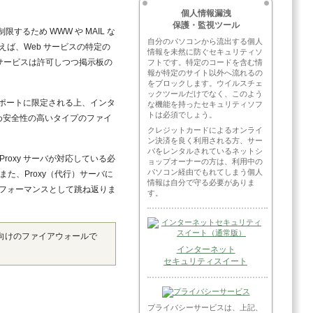
。
個人情報漏洩
保護・監視ツール
るため WWW や MAIL な
自分のパソコンから流出する個人
ば、Web サービスの特定の
情報を未然に防ぐセキュリティソ
 サービスは許可しつつ掲示板の
フトです。特定のコードを含む情
報が特定のサイト以外へ流れるの
をブロックします。ウイルスチェ
ックツールだけでなく、このよう
するポートに限定される上、インタ
な機能を持ったセキュリティソフ
トは必須でしょう。
ため安全性の高いタイプのファイ
クレジットカードによるオンライ
ン決済を良く利用される方、サー
バをレンタルされているネットシ
roxy サーバが対応している必
ョップオーナーの方は、利用中の
パソコン経由でもれてしまう個人
また、Proxy（代行）サーバに
情報は自分で守る必要がありま
フォーマンスとして跳ね返りま
す。
向けのファイアウォールで
インターネット
セキュリティスイート
プライバシーサービスは、上記、