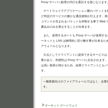
Proxy サーバへ処理の代行を委託する形になります
ゲートウェイでアプリケーション層のパケットを制限す
ど特定のサービスの微かな通信規制が行えます。例え
コマンドが含まれるパケットを抑制する事で Web
書込みのみを禁止することが出来ます。
また、使用するポートも Proxy サーバが使用
ーネットと LAN は物理的に切り離す事が出来る
アウォールとなります。
欠点としてクライアントに提供できるサービスは P
要があり、利便性は Proxy サーバに左右されます。
は高い負荷が掛かるため、結果クライアントにもパ
す。
一般家庭向けのファイアウォールではなく、企業
す。
サーキット ゲートウェイ