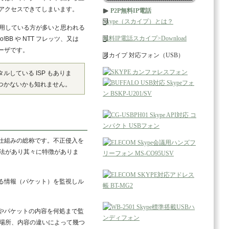
アクセスできてしまいます。
P2P無料IP電話
Skype（スカイプ）とは？
用している方が多いと思われる
無料IP電話スカイプ>Download
o!BB や NTT フレッツ、又は
ユーザです。
スカイプ 対応フォン（USB）
ルしている ISP もありま
つかないかも知れません。
仕組みの総称です。不正侵入を
法があり其々に特徴がありま
る情報（パケット）を監視しル
やパケットの内容を何処まで監
場所、内容の違いによって幾つ