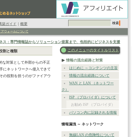
構築ガイド
｜
概要
イアウォールについて
ネス：専門情報誌からソリューション提案まで、包括的にビジネスを支援
このメニューのタイトルリスト
役割と種類
情報の流出経路と対策
的な対策として外部からの不正
はじめに ～コンテンツの主旨
手にネットワークへ侵入できて
情報の流出経路について
その役割を担うのがファイアウ
WAN と LAN （ネットワー
ク）
ISP （プロバイダ）について
お勧め ISP （プロバイダ）
パソコン内に記録される情報
情報漏洩 ～ ネットワーク
無線LAN の危険性について