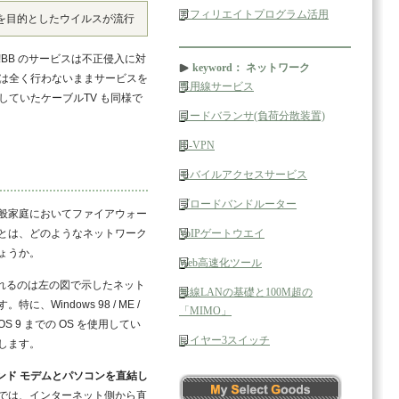
アフィリエイトプログラム活用
を目的としたウイルスが流行
!BB のサービスは不正侵入に対
keyword： ネットワーク
は全く行わないままサービスを
専用線サービス
ていたケーブルTV も同様で
ロードバランサ(負荷分散装置)
IP-VPN
モバイルアクセスサービス
ブロードバンドルーター
般家庭においてファイアウォー
とは、どのようなネットワーク
VoIPゲートウエイ
ょうか。
Web高速化ツール
れるのは左の図で示したネット
無線LANの基礎と100M超の
に、Windows 98 / ME /
「MIMO」
c OS 9 までの OS を使用してい
レイヤー3スイッチ
します。
ンド モデムとパソコンを直結し
では、インターネット側から直