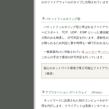
かのファイアウォールのタイプに分類されています
パケットフィルタリング型
パケットフィルタリング型と呼ばれるファイアウ
ービスポート、TCP、UDP、ICMP といった通
ダ部のみを検査し、許可判定を行います。柔軟性が
が限られるため判定に要す時間も一瞬で行われるた
一般家庭向けに市販されている
ルーター
や
パー
これらの手法で通信の許可判定を行っています。
個人のネットワーク環境で導入可能なファイアウ
（後述）
アプリケーション ゲートウェイ （Proxy）
ネットワークに設置された別のコンピュータがク
理を代行します。クライアントは直接インターネッ