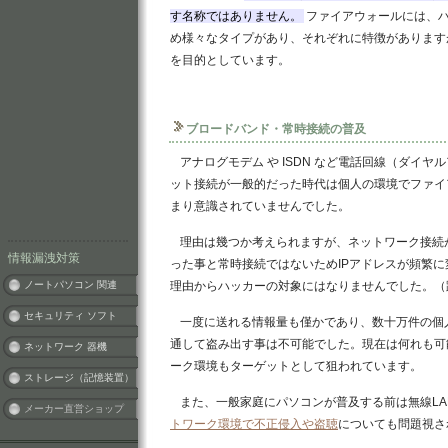
す名称ではありません。
ファイアウォールには、
め様々なタイプがあり、それぞれに特徴があります
を目的としています。
ブロードバンド・常時接続の普及
アナログモデム や ISDN など電話回線（ダイ
ット接続が一般的だった時代は個人の環境でファイ
まり意識されていませんでした。
理由は幾つか考えられますが、ネットワーク接続
情報漏洩対策
った事と常時接続ではないためIPアドレスが頻繁
ノートパソコン 関連
理由からハッカーの対象にはなりませんでした。（
セキュリティ ソフト
一度に送れる情報量も僅かであり、数十万件の個
通して盗み出す事は不可能でした。現在は何れも可
ネットワーク 器機
ーク環境もターゲットとして狙われています。
ストレージ（記憶装置）
また、一般家庭にパソコンが普及する前は無線LA
メーカー直営ショップ
トワーク環境で不正侵入や盗聴
についても問題視さ