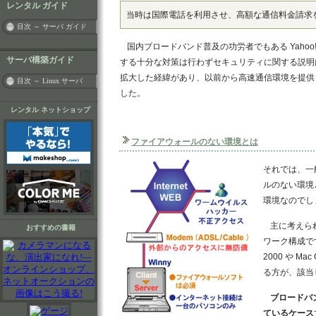
レンタル ガイド
当時は国際電話を利用させ、高額な通信料金請求
目次 ～ サーバ ガイド
国内ブロードバンド普及の功労者でもある Yahoo
サーバ構築ガイド
する十分な対策は行わずセキュリティに関する説明
拡大した経緯があり、以前から高速通信環境を提供し
目次 ～ Linux サーバ
した。
レンタル ネットショップ
ファイアウォールのない環境とは
それでは、一
ルのない環境
環境なのでし
主に考えら
おすすめの書籍
ワーク構成です。特
2000 や Ma
る方が、該当
ブロードバ
ているケース