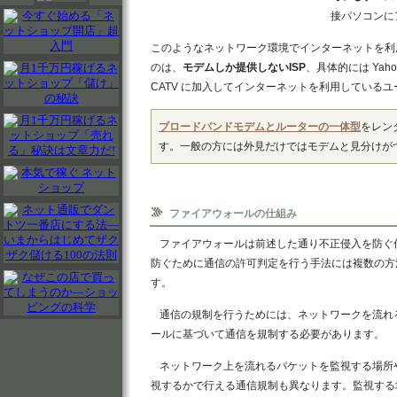
接パソコンに
このようなネットワーク環境でインターネットを利
のは、
モデムしか提供しないISP
、具体的には Yaho
CATV に加入してインターネットを利用している
ブロードバンドモデムとルーターの一体型
をレンタ
す。一般の方には外見だけではモデムと見分けが
ファイアウォールの仕組み
ファイアウォールは前述した通り不正侵入を防ぐ
防ぐために通信の許可判定を行う手法には複数の方
す。
通信の規制を行うためには、ネットワークを流れ
ールに基づいて通信を規制する必要があります。
ネットワーク上を流れるパケットを監視する場所
視するかで行える通信規制も異なります。監視する