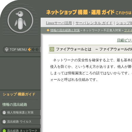
Linuxサーバ活用
｜
サーバ レンタル ガイド
｜
ショップ
◆
情報の流出経路と対策
＞ネットワーク＞不正進入対策＞
ファ
日経ビジ
ファイアウォールとは ～ ファイアウォールの
ネットワークの安全性を確保する上で、最も基本
侵入を防ぐか、という考え方があります。他人が勝
しまっては情報漏洩どころの話ではないからです。
ォールと呼ばれる仕組みです。
ショップ 構築ガイド
情報の流出経路
個人情報保護と対策
流出経路 ウイルス
流出経路 ネットワーク