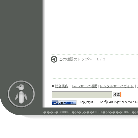
この標題のトップへ
１ / ３
■
総合案内
｜
Linuxサーバ活用
|
レンタルサーバガイド
｜