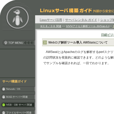
Linuxサーバ活用
｜
サーバ レンタル ガイド
｜
ショップ
ＷＥＢ／ＤＢ 関連
=>
WWWアクセス解析ツール AWStats-6.4
>
日経ビジ
Webログ解析ツール導入 AWStatsについて
AWSwatとはApacheのログを解析するperl
の訪問状況を視覚的に確認できます。どのような解
でサンプルを確認されれば、一目でわかります。
サーバ構築ガイド
Network / OS
MAILサーバー関連
WEB・DB サーバ 関連
ファイルサーバー関連