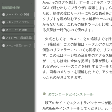
Apacheのログを集計、データはテキスト
情報漏洩対策
CGI で呼び出してブラウザに表示します。
ため、操作の度にサーバーに相当な負荷を
ノートパソコン 関連
クリプトを埋め込むアク セス解析ツールの
セキュリティ ソフト
からないため、これらの解析ツールと比較
る負荷は一時的なので優れます。
ネットワーク 器機
ストレージ（記憶装置）
欠点としては、ホストごとの追跡までは行
ト（接続者）ごとの情報はトータルアクセ
メーカー直営ショップ
個別のリファラーにつ いても同様で、リフ
す。この点はページ埋め込み型のアクセス
が、こちらは逆に全体を把握する事が難し く、
れるWebサーバーのログを解析するツール
す。両者のメリットを理解した上で、アクセ
ったものが見えてきます。
ダウンロードとインストール
以下のサイトでエクストラパッケージが配
AWStatsをインストールしてください。yumや