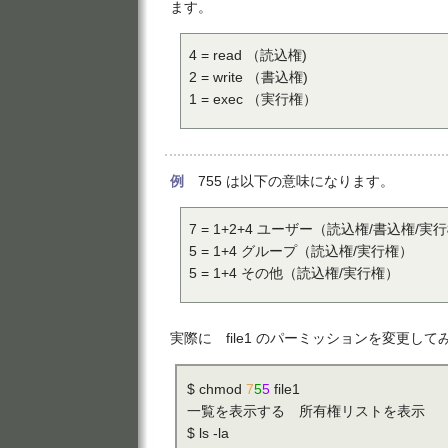
ます。
4 = read （読込権)
2 = write （書込権)
1 = exec （実行権）
例
755 は以下の意味になります。
7 = 1+2+4 ユーザー（読込権/書込権/実
5 = 1+4 グループ（読込権/実行権）
5 = 1+4 その他（読込権/実行権）
実際に file1 のパーミッションを変更し
$ chmod
7
5
5
file1
一覧を表示する 所有権リストを表示
$ ls -la