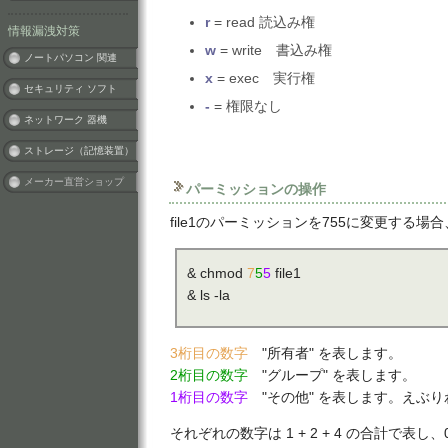
r
= read 読込み権
情報漏洩対策
w
= write 書込み権
ノートパソコン 関連
x
= exec 実行権
セキュリティ ソフト
-
= 権限なし
ネットワーク 器機
ストレージ（記憶装置）
メーカー直営ショップ
パーミッションの操作
file1のパーミッションを755に変更する
& chmod
7
5
5
file1
& ls -la
3桁目の数字
"所有者" を表します。
2桁目の数字
"グループ" を表します。
1桁目の数字
"その他" を表します。えぶ
それぞれの数字は 1 + 2 + 4 の合計で表