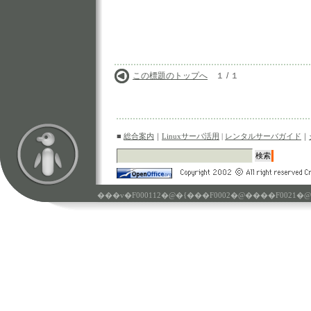
この標題のトップへ
１ / １
■
総合案内
｜
Linuxサーバ活用
|
レンタルサーバガイド
｜