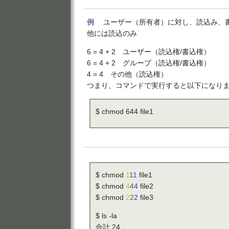
例
ユーザー（所有者）に対し、読込み、書
他には読込のみ
6 = 4 + 2 ユーザー（読込権/書込権）
6 = 4 + 2 グループ（読込権/書込権）
4 = 4 その他（読込権）
つまり、コマンドで実行すると以下になり
$ chmod 644 file1
$ chmod
1
1
1
file1
$ chmod
4
4
4
file2
$ chmod
2
2
2
file3
$ ls -la
合計 24