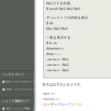
file1 2 3 を作成
$ touch file1 file2 file3
ディレクトリの内容を表示
$ dir
file1 file2 file3
一覧を表示する
$ ls -la
drwxrwxr-x
drwx------
-rw-rw-r-- file1
-rw-rw-r-- file2
-rw-rw-r-- file3
レンタル ガイド
目次 ～ サーバ ガイド
見方は以下のとおりです。
活用 ～ アフィリエイト
-rw-r--r--
-
rwx
rwx
rwx
ショップ 構築ガイド
-
ユーザー
グループ
その他
目次 ～ ショップ構築