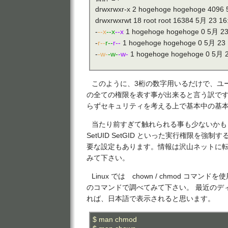
drwxrwxr-x 2 hogehoge hogehoge 4096 
drwxrwxrwt 18 root root 16384 5月 23 16:
-
--x
--x
--x
1 hogehoge hogehoge 0 5月 23 
-
r--
r--
r--
1 hogehoge hogehoge 0 5月 23 1
-
-w-
-w-
-w-
1 hogehoge hogehoge 0 5月 23
このように、3桁の数字用いるだけで、ユ
の全ての権限を表す事が出来ると言う訳です。 
らずセキュリティを考える上で基本中の基
当たり前すぎて触れられる事も少ないかも
SetUID SetGID といった実行権限を強
要な設定もあります。情報は沢山ネットに
みて下さい。
Linux では chown / chmod コマン
のコマンドで調べてみて下さい。 最近のデ
れば、日本語で表示されると思います。
$ man chmod