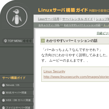
Linuxサーバ活用
｜
サーバ レンタル ガイド
｜
ショップ
セキュリティ / SSL
=>
わかりやすいパーミッションの話
>
１．
日経ビジ
わかりやすいパーミッションの話
「パーみっちょん？なんですかそれ？」
な方向けにわかりやすく説明してみました
す。 ムービーのまんまです、、
Linux Security
http://www.linuxsecurity.com/images/storie
サーバ構築ガイド
Network / OS
MAILサーバー関連
WEB・DB サーバ 関連
ファイルサーバー関連